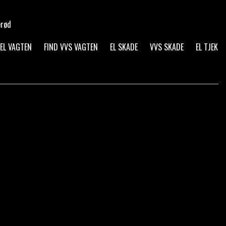
erød
 EL VAGTEN
FIND VVS VAGTEN
EL SKADE
VVS SKADE
EL TJEK