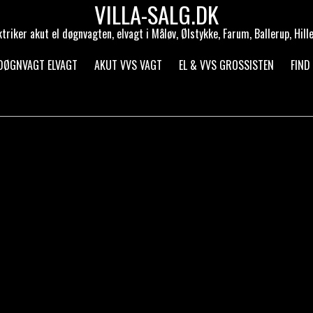
VILLA-SALG.DK
ktriker akut el døgnvagten, elvagt i Måløv, Ølstykke, Farum, Ballerup, Hill
 DØGNVAGT ELVAGT
AKUT VVS VAGT
EL & VVS GROSSISTEN
FIND