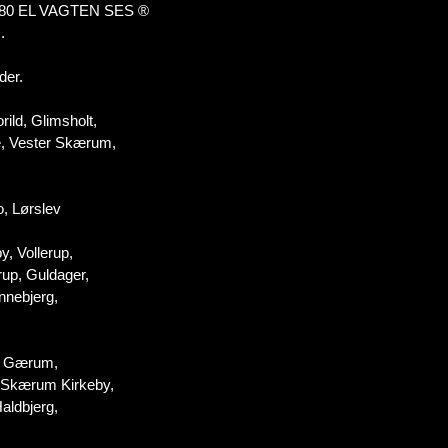
0 20 80 EL VAGTEN SES ®
.
der.
rild, Glimsholt,
e, Vester Skærum,
o, Lørslev
y, Vollerup,
rup, Guldager,
nnebjerg,
n, Gærum,
, Skærum Kirkeby,
aldbjerg,