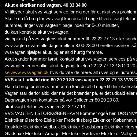
Akut elektriker nød vagten, 40 33 34 00
Vi tilbyder akut vvs vagt service for dig der får et akut vvs proble
Skulle du få brug for vvs-vagt kan du altid ringe til vore vagt tele
nummer, ringer vvs vagten tilbage inden for 5-10 minutter,
du kan kontakte akut vvsvagten,
via opkald på vvs vagtens akut nummer tlf. 22 22 77 13 eller send
vvs-vagten svare alle dage mellem 8.00-23.00 herefter svare vi så 
vvsvagten hjælper akut, og er altid hurtig fremme.
Akut skader kommer først. kontakt akut vvs vagten services på vag
vvsvagten er der altid, akut dagvagt telefon 22 22 77 13 / 80 20
se www.vvsvagten.dk
hvis du vil vide mere. alt i vvs og el udføres.
VVS akut udkald ring 80 20 20 80 vvs vagten 22 22 77 13 VVS
Har du brug for en vvs montør nu kan du altid ringe til din lokale a
Vagten står derfor altid klar når det brænder på, er det udkald eller 
Døgnvagten kan kontaktes på vor Callcenter 80 20 20 80.
akut vagt telefon vvs vagten 22 22 77 13
VVS VAGTEN I STORKØBENHAVN kommer også her. DØGNVAGT
Elektriker Østerbro Elektriker Frederiksberg Elektriker København 
Roskilde Elektriker Vedbæk Elektriker Skodsborg Elektriker Hørshol
Gladsaxe Elektriker Amager Elektriker Rødovre Elektriker Valby E