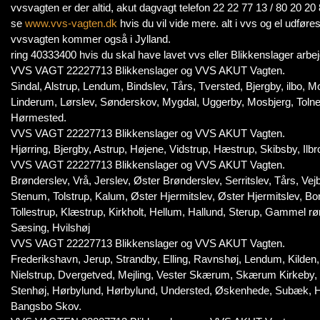
vvsvagten er der altid, akut dagvagt telefon 22 22 77 13 / 80 2
se
www.vvs-vagten.dk
hvis du vil vide mere. alt i vvs og el udføres
vvsvagten kommer også i Jylland.
ring 40333400 hvis du skal have lavet vvs eller Blikkenslager arbej
VVS VAGT 22227713 Blikkenslager og VVS AKUT Vagten.
Sindal, Alstrup, Lendum, Bindslev, Tårs, Tversted, Bjergby, ilbo, Mo
Linderum, Lørslev, Sønderskov, Mygdal, Uggerby, Mosbjerg, Toln
Hørmested.
VVS VAGT 22227713 Blikkenslager og VVS AKUT Vagten.
Hjørring, Bjergby, Astrup, Højene, Vidstrup, Hæstrup, Skibsby, Ilbr
VVS VAGT 22227713 Blikkenslager og VVS AKUT Vagten.
Brønderslev, Vrå, Jerslev, Øster Brønderslev, Serritslev, Tårs, Vejb
Stenum, Tolstrup, Kalum, Øster Hjermitslev, Øster Hjermitslev, Bo
Tollestrup, Klæstrup, Kirkholt, Hellum, Hallund, Sterup, Gammel rø
Sæsing, Hvilshøj
VVS VAGT 22227713 Blikkenslager og VVS AKUT Vagten.
Frederikshavn, Jerup, Strandby, Elling, Ravnshøj, Lendum, Kilde
Nielstrup, Dvergetved, Mejling, Vester Skærum, Skærum Kirkeby
Stenhøj, Hørbylund, Hørbylund, Understed, Øskenhede, Subæk, H
Bangsbo Skov.