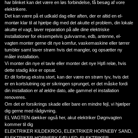
har blinket kan det være en løs forbindelse, få besøg af vore
elektrikere.
Det kan være på et udkald dag eller aften, der er altid en el-
montør klar til at hjælpe dig med det akutte el problem, din lokale
akutte el vagt, laver reparation på alle dine elektriske
installationer for eksempelvis gulvvarme, edb, antenne, el-
vagten monter gerne dit nye komfur, vaskemaskine eller tørrer
tumbler samt laver strøm hvis det mangler, og opsætter ny
måler installation.
Vi monter din nye el tavle eller monter det nye Hpfi relæ, hvis
dette stadig ikke er opsat.
Er dit forbrug ekstra stort, kan der være en strøm tyv, hvis det
er en kortslutning og er sikringen sprunget, er det måske fordi
din installation er af ældre dato, alle gammel el installation
renoveres.
Om det er forsikrings skade eller bare en mindre fejl, vi hjælper
dig gerne med rådgivning.
EL VAGTEN dækker også her, akut elektriker Døgnvagten
kommer til dig
ELEKTRIKER KILDEKROG, ELEKTRIKER HORNEBY SAND,
ELEKTRIKER HORNEBY FÆLLED, ELEKTRIKER