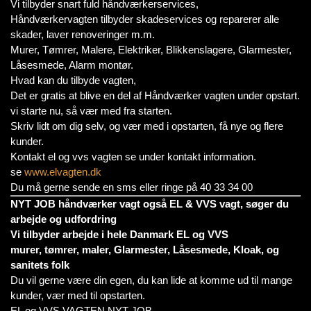
Vi tilbyder snart fuld håndværkerservices,
Håndværkervagten tilbyder skadeservices og reparerer alle
skader, laver renoveringer m.m.
Murer, Tømrer, Malere, Elektriker, Blikkenslagere, Glarmester,
Låsesmede, Alarm montør.
Hvad kan du tilbyde vagten,
Det er gratis at blive en del af Håndværker vagten under opstart.
vi starte nu, så vær med fra starten.
Skriv lidt om dig selv, og vær med i opstarten, få nye og flere
kunder.
Kontakt el og vvs vagten se under kontakt information.
se
www.elvagten.dk
Du må gerne sende en sms eller ringe på 40 33 34 00
NYT JOB håndværker vagt også EL & VVS vagt, søger du
arbejde og udfordring
Vi tilbyder arbejde i hele Danmark EL og VVS
murer, tømrer, maler, Glarmester, Låsesmede, Kloak, og
sanitets folk
Du vil gerne være din egen, du kan lide at komme ud til mange
kunder, vær med til opstarten.
EL og VVS VAGTEN NYT JOB