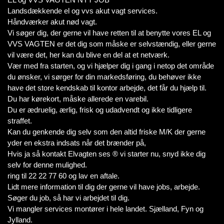
Landsdækkende el og vvs akut vagt services.
Håndværker akut nød vagt.
Vi søger dig, der gerne vil have retten til at benytte vores EL og
VVS VAGTEN er det dig som måske er selvstændig, eller gerne
vil være det, her kan du blive en del at et netværk.
Vær med fra starten, og vi hjælper dig i gang i netop det område
du ønsker, vi sørger for din markedsføring, du behøver ikke
have det store kendskab til kontor arbejde, det får du hjælp til.
Du har kørekort, måske allerede en varebil.
Du er ædruelig, ærlig, frisk og udadvendt og ikke tidligere
straffet.
Kan du genkende dig selv som den altid friske M/K der gerne
yder en ekstra indsats når det brænder på,
Hvis ja så kontakt Elvagten ses ® vi starter nu, snyd ikke dig
selv for denne mulighed.
ring til 22 22 77 60 og lav en aftale.
Lidt mere information til dig der gerne vil have jobs, arbejde.
Søger du job, så har vi arbejdet til dig.
Vi mangler services montører i hele landet. Sjælland, Fyn og
Jylland.