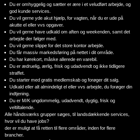
Du er omhyggelig og sætter er ære i et veludført arbejde, og
god kunde services.
Du vil gerne yde akut hjælp, for vagten, når du er ude på
akutte el eller vvs opgaver.
Du vil gerne have udkald om aften og weekenden, samt det
arbejde der følger med.
Du vil gerne slippe for det store kontor arbejde.
Du får massiv markedsføring på nettet i dit område.
Du har kørekort, måske allerede en varebil.
Du er ædruelig, ærlig, frisk og udadvendt og ikke tidligere
straffet.
Du starter med gratis medlemskab og forøger dit salg.
Udkald eller alt almindeligt el eller vvs arbejde, du forøger din
indtjening.
Du er M/K ungdommelig, udadvendt, dygtig, frisk og
veltiltalende.
Alle håndsværks grupper søges, til landsdækkende services,
hvor vil du have jobs?
der er muligt at få retten til flere områder, inden for flere
brancher.