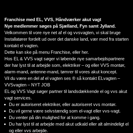
Franchise med EL, VVS, Håndværker akut vagt
Nye medlemmer søges på Sjælland, Fyn samt Jylland.
Velkommen til vore nye net af el og vvsvagten, vi skal bruge
Installatører fordelt ud over det danske land, vær med fra starten
kontakt el vagten.
Dette kan ske på menu Franchise, eller her.
Hos EL & VVS vagt søger vi løbende nye samarbejdspartnere
der har lyst til at arbejde som, elektriker – og eller VVS montør,
alarm-mand, antenne-mand, tømrer til vores akut koncept.
Vil du være en del af el vagten ses ® så kontakt ELvagten –
VVSvagten – NYT JOB
EL og VVS Vagt søger partner til landsdækkende el og vvs akut
vagt services.
Du er autoriseret elektriker, eller autoriseret vvs montør.
Du vil gerne være selvstændig som el-vagt eller vvs-vagt.
Du venter på din mulighed for at komme i gang.
Du har lyst til at arbejde med akut udkald eller alt almindeligt el
og eller vvs arbejde.